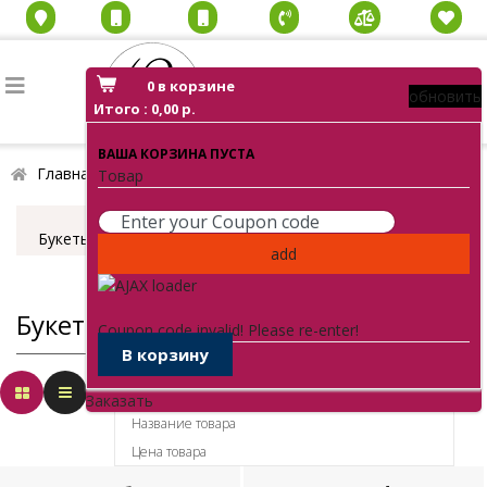
0
в корзине
обновить
Итого :
0,00 р.
ВАША КОРЗИНА ПУСТА
Главная
Каталог
Букеты из роз
Товар
Букеты из роз
add
Букеты из роз
Coupon code invalid! Please re-enter!
В корзину
Порядок
Заказать
Название товара
Цена товара