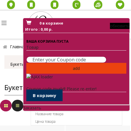
0
в корзине
обновить
Итого :
0,00 р.
ВАША КОРЗИНА ПУСТА
Главная
Каталог
Букеты из роз
Товар
Букеты из роз
add
Букеты из роз
Coupon code invalid! Please re-enter!
В корзину
Порядок
Заказать
Название товара
Цена товара