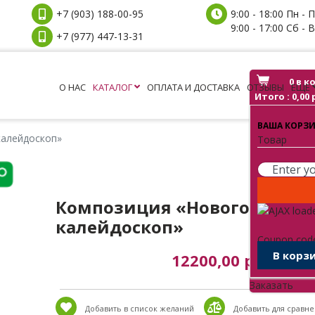
+7 (903) 188-00-95
9:00 - 18:00 Пн - 
9:00 - 17:00 Сб - 
+7 (977) 447-13-31
0
в к
О НАС
КАТАЛОГ
ОПЛАТА И ДОСТАВКА
ОТЗЫВЫ
ЕЩЕ
Итого :
0,00 
ВАША КОРЗИ
калейдоскоп»
Товар
Композиция «Новогодний
калейдоскоп»
Coupon code 
В корз
12200,00 р.
Заказать
Добавить в список желаний
​​Добавить для сравн