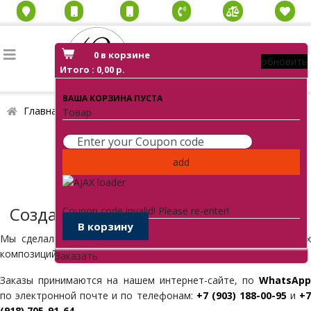
0
в корзине
обновить
Итого :
0,00 р.
ВАША КОРЗИНА ПУСТА
Главная
О нас
Товар
add
Fiola
Flowers
Создание букетов любой сложности
Coupon code invalid! Please re-enter!
В корзину
Мы сделали всё для того, чтобы заказ букетов и цветочных
композиций был для вас максимально удобным.
Заказать
Заказы принимаются на нашем интернет-сайте, по
WhatsApp
по электронной почте и по телефонам:
+7 (903) 188-00-95
и
+
(918) 705-91-64
.