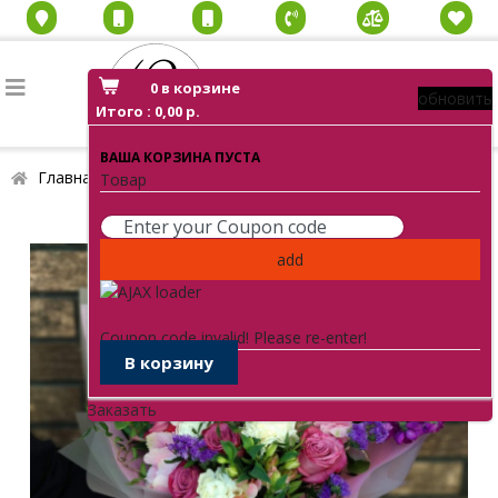
0
в корзине
обновить
Итого :
0,00 р.
ВАША КОРЗИНА ПУСТА
Главная
Каталог
Маттиола
Букет Любимка
Товар
add
Coupon code invalid! Please re-enter!
В корзину
Заказать